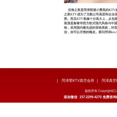
后海之夜是菏泽陪酒小费高的KTV娱
之夜KTV成为了无数公司高层和企业
势。而且KTV装修十分高大上，从包
装潢是集奢华西方欧式现代风格与中国
响，采用国内最先进的音响系统，对音
佳，你可以尽情的嗨皮。要问菏泽kt
|
菏泽荤KTV真空会所
|
菏泽真空
版权所有 Copyrigh
添加微信 157-2299-4270 