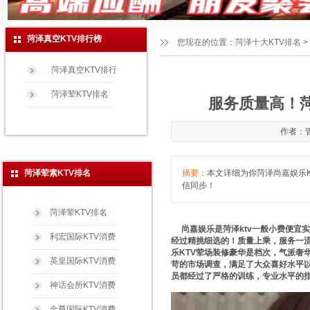
菏泽真空KTV排行榜
您现在的位置：
菏泽十大KTV排名
>
菏泽真空KTV排行
菏泽荤KTV排名
服务质量高！菏
作者：管
菏泽荤素KTV排名
摘要：
本文详细为你菏泽尚嘉娱乐KTV
信同步！
菏泽荤KTV排名
尚嘉娱乐是菏泽ktv一般小费便宜实
利宏国际KTV消费
经过精挑细选的！质量上乘，服务一流
乐KTV荤场装修豪华是档次，气派奢
英皇国际KTV消费
苛的市场调查，满足了大众喜好水平以
员都经过了严格的训练，专业水平的
神话会所KTV消费
金尊国际KTV消费