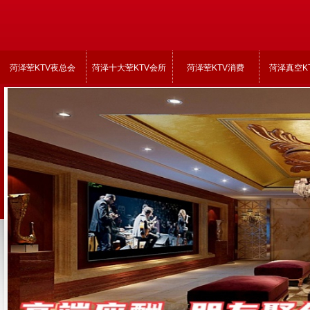
菏泽荤KTV夜总会
菏泽十大荤KTV会所
菏泽荤KTV消费
菏泽真空K